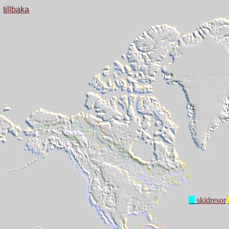
tillbaka
skidresor