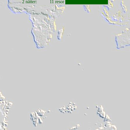
2 nätter:
11 resor