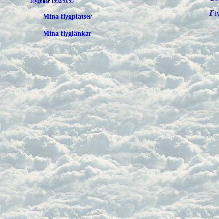
Flygbilar 1992/93/95
F
Mina flygplatser
Mina flyglänkar